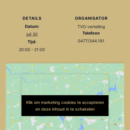
DETAILS
ORGANISATOR
Datum:
TVO-vertelling
Telefoon
juli 30
0477/344.191
Tijd:
20:00 - 21:00
Klik om marketing cookies te accepteren
Klik om marketing cookies te accepteren
en deze inhoud in te schakelen
en deze inhoud in te schakelen