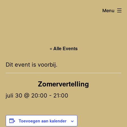
Spring
Joost
Menu
naar
Van
de
Hyfte
inhoud
« Alle Events
Dit event is voorbij.
Zomervertelling
juli 30 @ 20:00
-
21:00
Toevoegen aan kalender