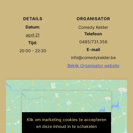
DETAILS
ORGANISATOR
Datum:
Comedy Kelder
Telefoon
april 21
0485/731.356
Tijd:
E-mail
20:00 - 22:30
info@comedykelder.be
Bekijk Organisator website
Klik om marketing cookies te accepteren
Klik om marketing cookies te accepteren
en deze inhoud in te schakelen
en deze inhoud in te schakelen