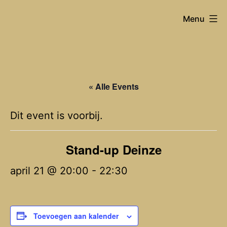
Spring
Joost
Menu
naar
Van
de
Hyfte
inhoud
« Alle Events
Dit event is voorbij.
Stand-up Deinze
april 21 @ 20:00
-
22:30
Toevoegen aan kalender