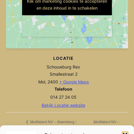
Klik om marketing cookies te accepteren
Klik om marketing cookies te accepteren
en deze inhoud in te schakelen
en deze inhoud in te schakelen
LOCATIE
Schouwburg Rex
Smallestraat 2
Mol
,
2400
+ Google Maps
Telefoon
014 27 24 05
Bekijk Locatie website
Multitalent NV –
Multitalent NV – Alsemberg /
Beersel
Moorslede