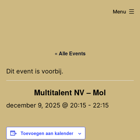
Spring
Joost
Menu
naar
Van
de
Hyfte
inhoud
« Alle Events
Dit event is voorbij.
Multitalent NV – Mol
december 9, 2025 @ 20:15
-
22:15
Toevoegen aan kalender