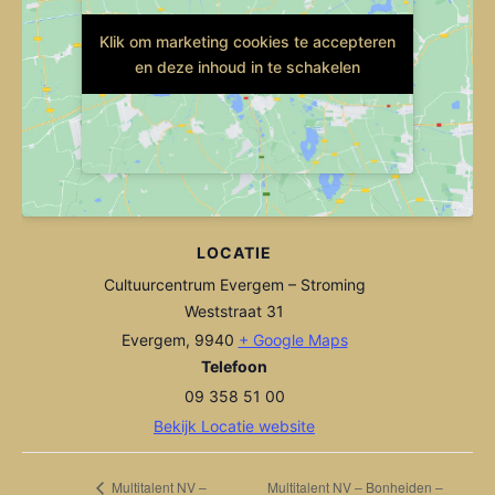
Klik om marketing cookies te accepteren
Klik om marketing cookies te accepteren
en deze inhoud in te schakelen
en deze inhoud in te schakelen
LOCATIE
Cultuurcentrum Evergem – Stroming
Weststraat 31
Evergem
,
9940
+ Google Maps
Telefoon
09 358 51 00
Bekijk Locatie website
Multitalent NV – Bonheiden –
Multitalent NV –