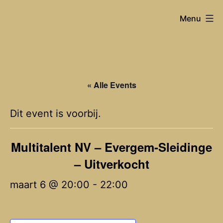
Spring
Joost
Menu
naar
Van
de
Hyfte
inhoud
« Alle Events
Dit event is voorbij.
Multitalent NV – Evergem-Sleidinge
– Uitverkocht
maart 6 @ 20:00
-
22:00