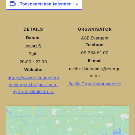
Toevoegen aan kalender
DETAILS
ORGANISATOR
Datum:
AGB Evergem
Telefoon
maart 6
09 358 51 00
Tijd:
E-mail
20:00 - 22:00
michiel.kiebooms@everge
Website:
m.be
https://www.cultuurcentru
Bekijk Organisator website
mevergem.be/joost-van-
hyfte-multitalent-n-v