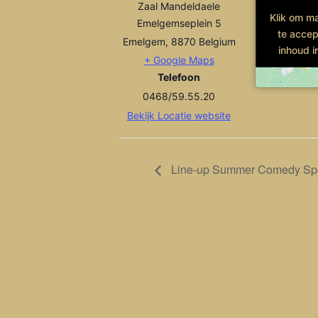
Zaal Mandeldaele
Klik om m
Klik om m
Emelgemseplein 5
te accep
te accep
Emelgem
,
8870
Belgium
inhoud i
inhoud i
+ Google Maps
Telefoon
0468/59.55.20
Bekijk Locatie website
Line-up Summer Comedy Spe