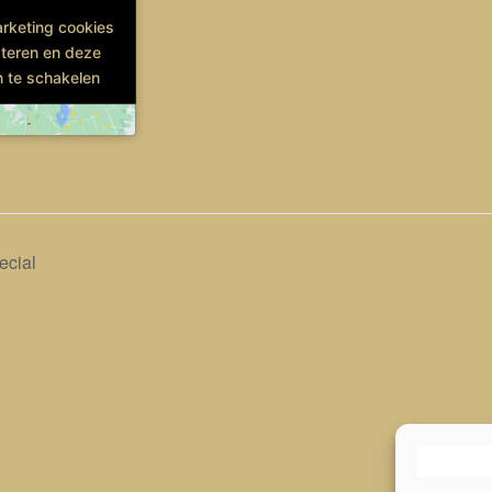
arketing cookies
arketing cookies
teren en deze
teren en deze
n te schakelen
n te schakelen
cial