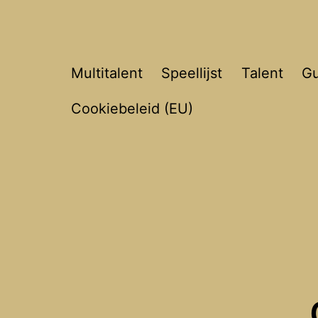
Joost
Multitalent
Speellijst
Talent
Gu
Van
Cookiebeleid (EU)
Hyfte