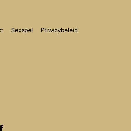
ct
Sexspel
Privacybeleid
f